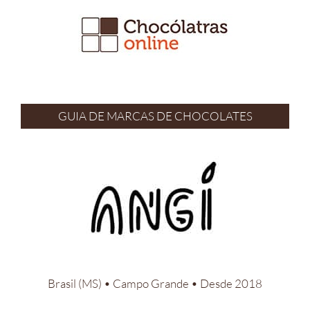
Ir
para
o
conteúdo
GUIA DE MARCAS DE CHOCOLATES
Brasil (MS) • Campo Grande • Desde 2018