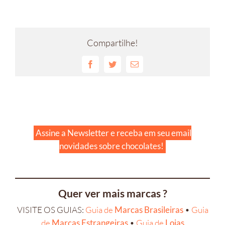
Compartilhe!
Facebook
Twitter
E-
mail
Assine a Newsletter e receba em seu email
novidades sobre chocolates!
Quer ver mais marcas ?
VISITE OS GUIAS:
Guia de
Marcas Brasileiras
•
Guia
de
Marcas Estrangeiras
•
Guia de
Lojas