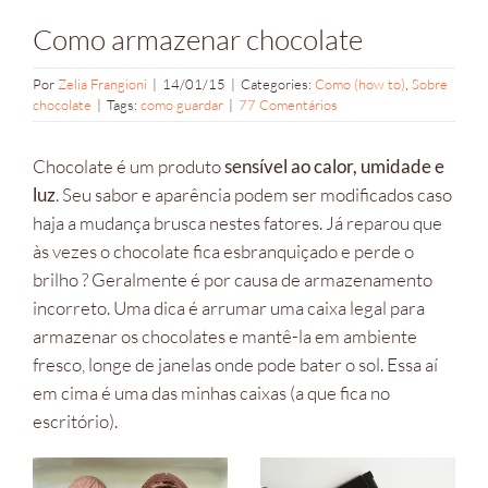
Como armazenar chocolate
Por
Zelia Frangioni
|
14/01/15
|
Categories:
Como (how to)
,
Sobre
chocolate
|
Tags:
como guardar
|
77 Comentários
Chocolate é um produto
sensível ao calor, umidade e
luz
. Seu sabor e aparência podem ser modificados caso
haja a mudança brusca nestes fatores. Já reparou que
às vezes o chocolate fica esbranquiçado e perde o
brilho ? Geralmente é por causa de armazenamento
incorreto. Uma dica é arrumar uma caixa legal para
armazenar os chocolates e mantê-la em ambiente
fresco, longe de janelas onde pode bater o sol. Essa aí
em cima é uma das minhas caixas (a que fica no
escritório).