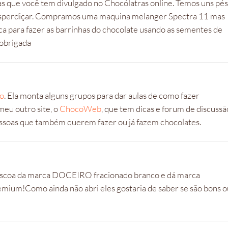
as que você tem divulgado no Chocólatras online. Temos uns pés
o esperdiçar. Compramos uma maquina melanger Spectra 11 mas
ca para fazer as barrinhas do chocolate usando as sementes de
 obrigada
do
. Ela monta alguns grupos para dar aulas de como fazer
meu outro site, o
ChocoWeb
, que tem dicas e forum de discussã
essoas que também querem fazer ou já fazem chocolates.
páscoa da marca DOCEIRO fracionado branco e dá marca
mium!Como ainda não abri eles gostaria de saber se são bons o