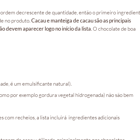
 ordem decrescente de quantidade, então o primeiro ingredien
de no produto.
Cacau e manteiga de cacau são as principais
o devem aparecer logo no início da lista
. O chocolate de boa
ade, é um emulsificante natural).
(como por exemplo gordura vegetal hidrogenada) não são bem
 com recheios, a lista incluirá ingredientes adicionais
agem de cacau utilizada, principalmente nos chocolates