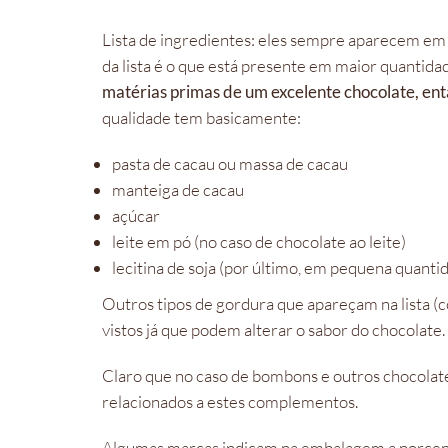
Lista de ingredientes: eles sempre aparecem em
da lista é o que está presente em maior quantida
matérias primas de um excelente chocolate, entã
qualidade tem basicamente:
pasta de cacau ou massa de cacau
manteiga de cacau
açúcar
leite em pó (no caso de chocolate ao leite)
lecitina de soja (por último, em pequena quantid
Outros tipos de gordura que apareçam na lista 
vistos já que podem alterar o sabor do chocolate.
Claro que no caso de bombons e outros chocolates
relacionados a estes complementos.
Algumas marcas indicam na embalagem a porcent