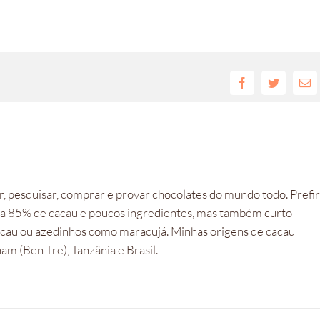
Facebook
Twitter
E-
mai
, pesquisar, comprar e provar chocolates do mundo todo. Prefi
 a 85% de cacau e poucos ingredientes, mas também curto
cacau ou azedinhos como maracujá. Minhas origens de cacau
m (Ben Tre), Tanzânia e Brasil.