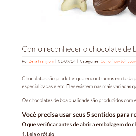
Como reconhecer o chocolate de 
Por
Zelia Frangioni
|
01/09/14
|
Categories:
Como (how to)
,
Sobr
Chocolates são produtos que encontramos em toda par
especializadas e etc. Eles existem nas mais variadas q
Os chocolates de boa qualidade são produzidos com e
Você precisa usar seus 5 sentidos para 
O que verificar antes de abrir a embalagem do 
1.
Leia o rótulo