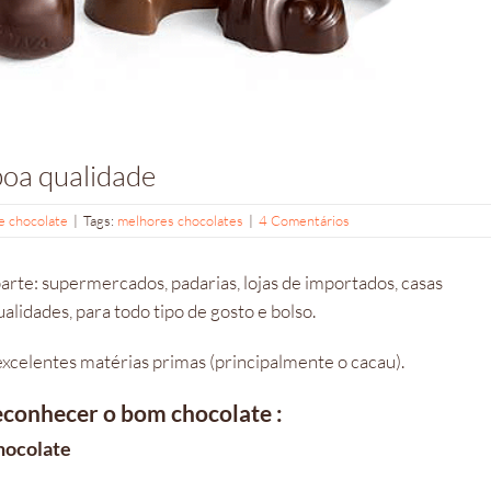
boa qualidade
e chocolate
|
Tags:
melhores chocolates
|
4 Comentários
te: supermercados, padarias, lojas de importados, casas
ualidades, para todo tipo de gosto e bolso.
xcelentes matérias primas (principalmente o cacau).
reconhecer o bom chocolate :
chocolate