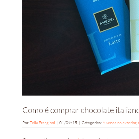
Como é comprar chocolate italia
Por
Zelia Frangioni
|
01/09/15
|
Categories:
À venda no exterior
,