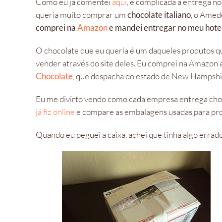
Como eu já comentei
aqui
, é complicada a entrega n
queria muito comprar um
chocolate italiano
, o Amed
comprei na
Amazon
e mandei entregar no meu hote
O chocolate que eu queria é um daqueles produtos q
vender através do site deles. Eu comprei na Amazon a
Chocolate
, que despacha do estado de New Hampshi
Eu me divirto vendo como cada empresa entrega cho
já fiz online
e compare as embalagens usadas para prot
Quando eu peguei a caixa, achei que tinha algo errado