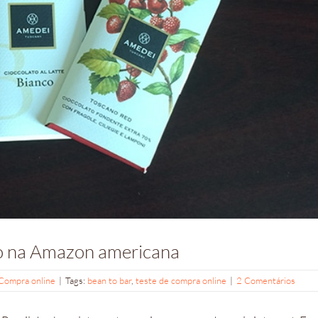
no na Amazon americana
Compra online
|
Tags:
bean to bar
,
teste de compra online
|
2 Comentários