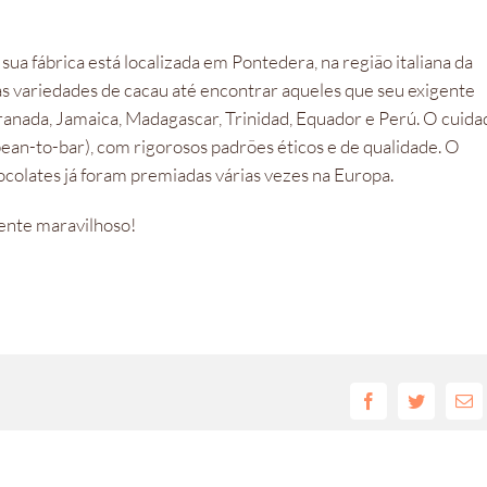
ua fábrica está localizada em Pontedera, na região italiana da
as variedades de cacau até encontrar aqueles que seu exigente
ranada, Jamaica, Madagascar, Trinidad, Equador e Perú. O cuida
(bean-to-bar), com rigorosos padrões éticos e de qualidade. O
hocolates já foram premiadas várias vezes na Europa.
mente maravilhoso!
Facebook
Twitter
E-
mai