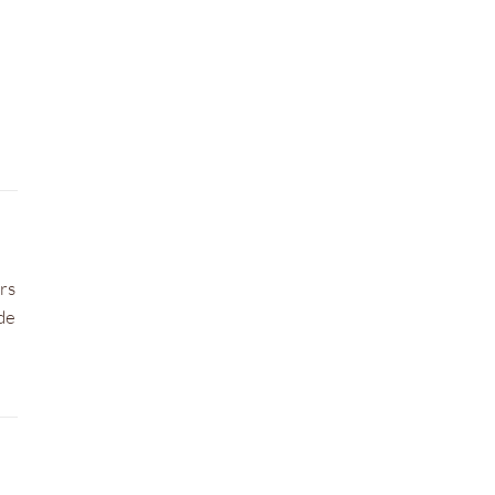
rs
de