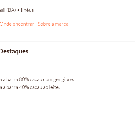
sil (BA) • Ilhéus
Onde encontrar
|
Sobre a marca
Destaques
a a barra 80% cacau com gengibre.
a barra 40% cacau ao leite.