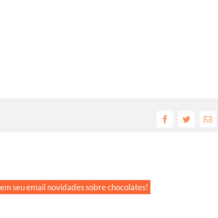
Facebook
Twitter
E-
mai
 em seu email novidades sobre chocolates!