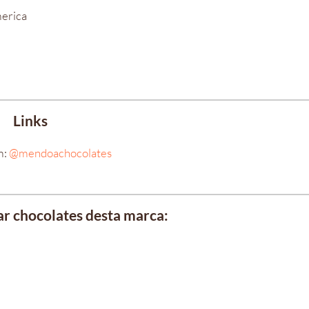
merica
Links
m:
@mendoachocolates
r chocolates desta marca: