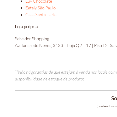
Luv Chocolate
Eataly São Paulo
Casa Santa Luzia
Loja própria
Salvador Shopping​
Av. Tancredo Neves, 3133 – Loja Q2 – 17 | Piso L2, Sal
**Não há garantias de que estejam à venda nos locais acim
disponibilidade de estoque de produtos.
So
(conteúdo suje