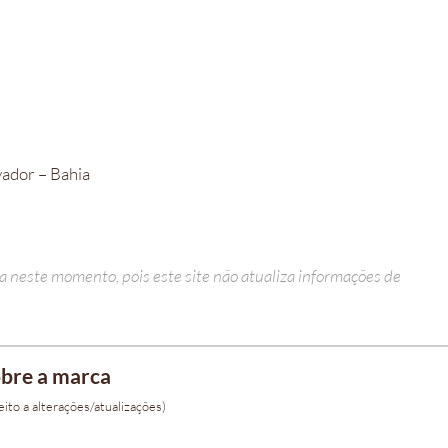
vador – Bahia
a neste momento, pois este site não atualiza informações de
bre a marca
ito a alterações/atualizações)