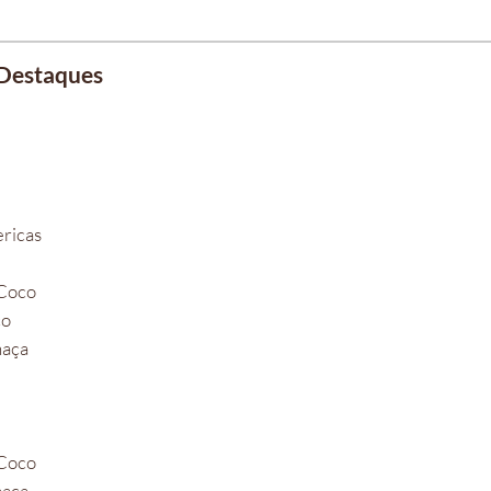
Destaques
ricas
 Coco
co
haça
 Coco
haça