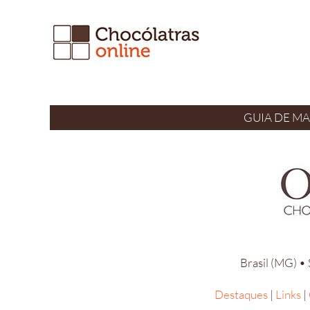
Ir
para
o
conteúdo
GUIA DE M
Brasil (MG) •
Destaques
|
Links
|