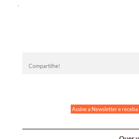
*
Compartilhe!
Assine a Newsletter e receba
Quer v