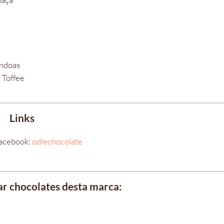
êndoas
 Toffee
Links
acebook:
odlechocolate
r chocolates desta marca: