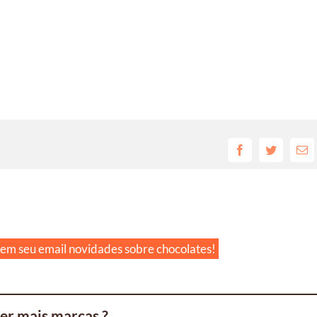
Facebook
Twitter
E-
mai
 em seu email novidades sobre chocolates!
er mais marcas ?