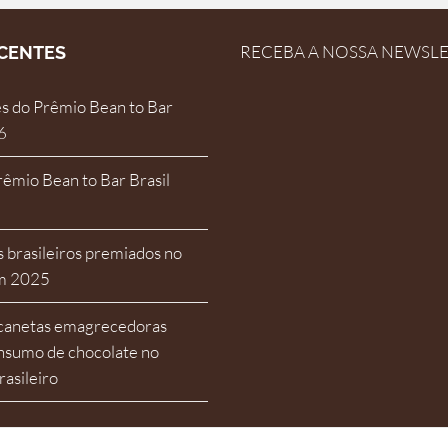
RECEBA A NOSSA NEWSL
CENTES
s do Prêmio Bean to Bar
6
rêmio Bean to Bar Brasil
 brasileiros premiados no
em 2025
 canetas emagrecedoras
nsumo de chocolate no
asileiro