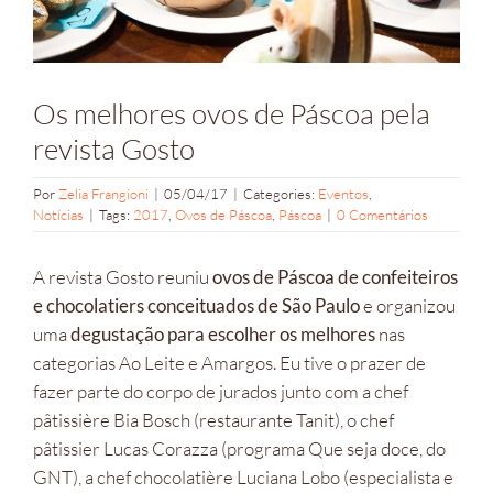
Os melhores ovos de Páscoa pela
revista Gosto
Por
Zelia Frangioni
|
05/04/17
|
Categories:
Eventos
,
Notícias
|
Tags:
2017
,
Ovos de Páscoa
,
Páscoa
|
0 Comentários
A revista Gosto reuniu
ovos de Páscoa de confeiteiros
e chocolatiers conceituados de São Paulo
e organizou
uma
degustação para escolher os melhores
nas
categorias Ao Leite e Amargos. Eu tive o prazer de
fazer parte do corpo de jurados junto com a chef
pâtissière Bia Bosch (restaurante Tanit), o chef
pâtissier Lucas Corazza (programa Que seja doce, do
GNT), a chef chocolatière Luciana Lobo (especialista e