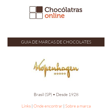
Ir
para
o
conteúdo
GUIA DE MARCAS DE CHOCOLATES
Brasil (SP) • Desde 1928
Links
|
Onde encontrar
|
Sobre a marca