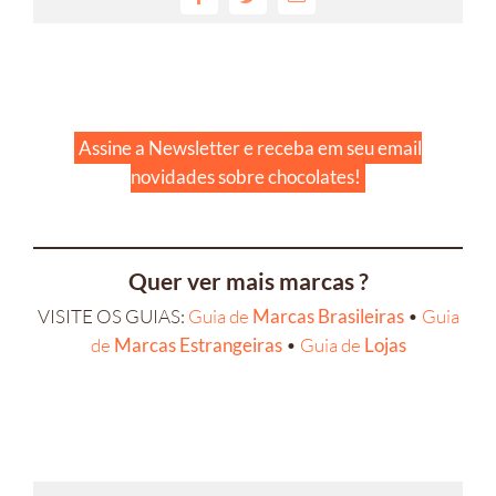
Facebook
Twitter
E-
mail
Assine a Newsletter e receba em seu email
novidades sobre chocolates!
Quer ver mais marcas ?
VISITE OS GUIAS:
Guia de
Marcas Brasileiras
•
Guia
de
Marcas Estrangeiras
•
Guia de
Lojas