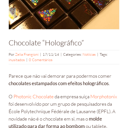
Chocolate “Holográfico”
Por
Zelia Frangioni
|
17/11/14
|
Categories:
Notícias
|
Tags:
inusitados
|
0 Comentários
Parece que não vai demorar para podermos comer
chocolates estampados com efeitos holográficos
.
O
Photonic Chocolate
da empresa suiça
Morphotonix
foi desenvolvido por um grupo de pesquisadores da
École Polytechnique Fédérale de Lausanne (EPFL). A
novidade não é o chocolate em si, mas o
molde
utilizado para dar forma ao bombom
ou tablete.