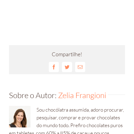
Compartilhe!
Facebook
Twitter
E-
mail
Sobre o Autor:
Zelia Frangioni
Sou chocólatra assumida, adoro procurar,
pesquisar, comprar e provar chocolates
do mundo todo. Prefiro chocolates puros
em tabletes, com 60% a 85% de cacau e poucos