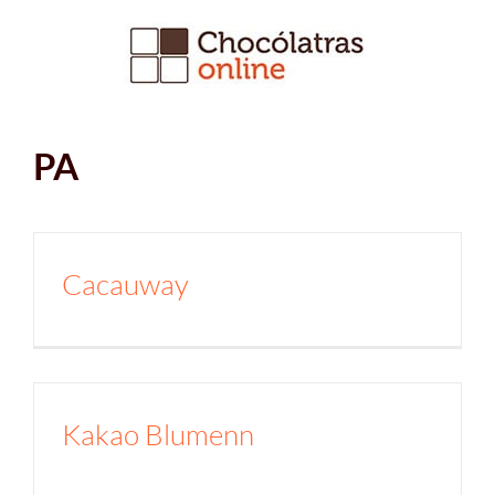
Ir
para
o
conteúdo
PA
Cacauway
Kakao Blumenn