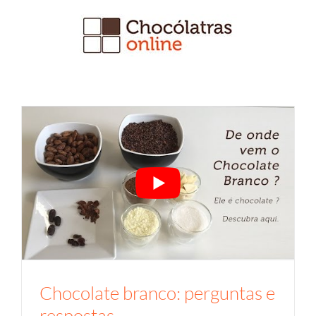
Ir
para
o
conteúdo
Chocolate branco: perguntas e
respostas