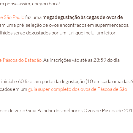
ém pensa assim, chegou hora!
de São Paulo
faz uma
megadegustação às cegas de ovos de
azem uma pré-seleção de ovos encontrados em supermercados,
olhidos serão degustados por um júri que inclui um leitor.
e Páscoa do Estadão.
As inscrições vão até as 23:59 do dia
nicial e 60 fizeram parte da degustação (10 em cada uma das 
blicados em um
guia super completo dos ovos de Páscoa de São
hance de ver o Guia Paladar dos melhores Ovos de Páscoa de 201
r.