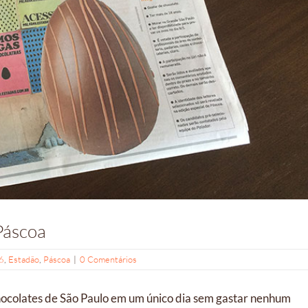
Páscoa
6
,
Estadão
,
Páscoa
|
0 Comentários
hocolates de São Paulo em um único dia sem gastar nenhum