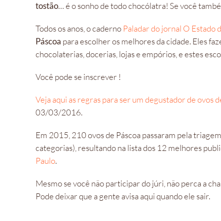
tostão
… é o sonho de todo chocólatra! Se você tamb
Todos os anos, o caderno
Paladar do jornal O Estado 
Páscoa
para escolher os melhores da cidade. Eles f
chocolaterias, docerias, lojas e empórios, e estes esc
Você pode se inscrever !
Veja aqui as regras para ser um degustador de ovos d
03/03/2016.
Em 2015, 210 ovos de Páscoa passaram pela triagem i
categorias), resultando na lista dos 12 melhores pu
Paulo
.
Mesmo se você não participar do júri, não perca a c
Pode deixar que a gente avisa aqui quando ele sai