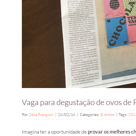
Vaga para degustação de ovos de 
Por
Zelia Frangioni
|
26/02/16
|
Categories:
Eventos
|
Tags:
201
Imagina ter a oportunidade de
provar os melhores c