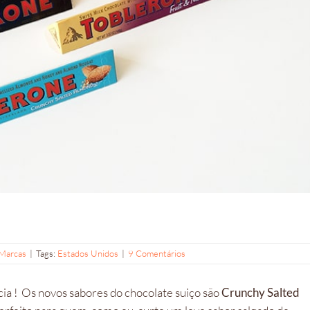
Marcas
|
Tags:
Estados Unidos
|
9 Comentários
cia ! Os novos sabores do chocolate suiço são
Crunchy Salted