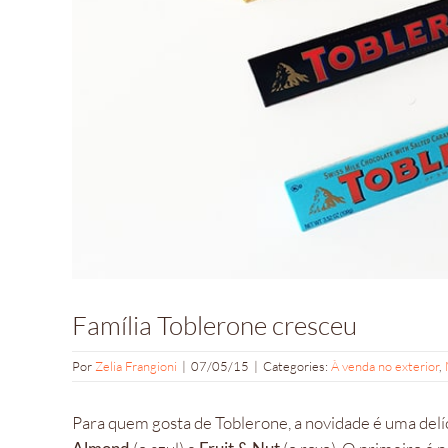
Família Toblerone cresceu
Por
Zelia Frangioni
|
07/05/15
|
Categories:
À venda no exterior
,
Para quem gosta de Toblerone, a novidade é uma delí