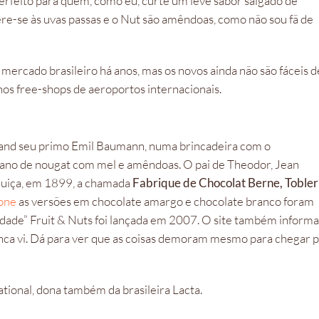
perfeito para quem, como eu, curte um leve sabor salgado de
ere-se às uvas passas e o Nut são amêndoas, como não sou fã de
 mercado brasileiro há anos, mas os novos ainda não são fáceis d
nos free-shops de aeroportos internacionais.
 and seu primo Emil Baumann, numa brincadeira com o
aliano de nougat com mel e amêndoas. O pai de Theodor, Jean
 Suiça, em 1899, a chamada
Fabrique de Chocolat Berne, Tobler
rone
as versões em chocolate amargo e chocolate branco foram
dade” Fruit & Nuts foi lançada em 2007. O site também informa
nca vi. Dá para ver que as coisas demoram mesmo para chegar 
ional, dona também da brasileira Lacta.