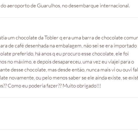
op do aeroporto de Guarulhos, no desembarque internacional.
xistia um chocolate da Tobler q era uma barra de chocolate com
xícara de café desenhada na embalagem, não sei se era importado
colate preferido, há anos q eu procuro esse chocolate, ele foi
os no máximo, e depois desapareceu, uma vez eu viajei para o
nte desse chocolate, mas desde então, nunca mais vi ou ouvi fa
ate novamente, ou pelo menos saber se ele ainda existe, se exist
ns?? Como eu poderia fazer?? Muito obrigado!!!