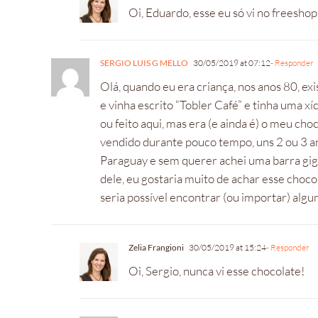
Oi, Eduardo, esse eu só vi no freesh
SERGIO LUIS G MELLO
30/05/2019 at 07:12
- Responder
Olá, quando eu era criança, nos anos 80, e
e vinha escrito “Tobler Café” e tinha uma 
ou feito aqui, mas era (e ainda é) o meu cho
vendido durante pouco tempo, uns 2 ou 3 an
Paraguay e sem querer achei uma barra giga
dele, eu gostaria muito de achar esse chocol
seria possível encontrar (ou importar) algu
Zelia Frangioni
30/05/2019 at 15:24
- Responder
Oi, Sergio, nunca vi esse chocolate!