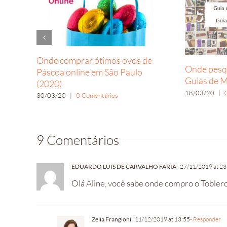
Onde comprar ótimos ovos de
Onde pesqu
Páscoa online em São Paulo
Guias de M
(2020)
18/03/20
|
30/03/20
|
0 Comentários
9 Comentários
EDUARDO LUIS DE CARVALHO FARIA
27/11/2019 at 23
Olá Aline, você sabe onde compro o Tobleron
Zelia Frangioni
11/12/2019 at 13:55
- Responder