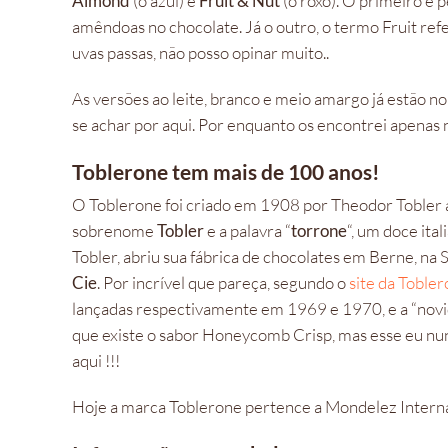
Almond
(o azul) e
Fruit & Nut
(o roxo). O primeiro é 
amêndoas no chocolate. Já o outro, o termo Fruit ref
uvas passas, não posso opinar muito..
As versões ao leite, branco e meio amargo já estão no
se achar por aqui. Por enquanto os encontrei apenas 
Toblerone tem mais de 100 anos!
O Toblerone foi criado em 1908 por Theodor Tobler
sobrenome
Tobler
e a palavra “
torrone
“, um doce it
Tobler, abriu sua fábrica de chocolates em Berne, na
Cie
. Por incrível que pareça, segundo o
site da Toble
lançadas respectivamente em 1969 e 1970, e a “novi
que existe o sabor Honeycomb Crisp, mas esse eu nu
aqui !!!
Hoje a marca Toblerone pertence a Mondelez Internat