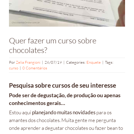
Quer fazer um curso sobre
chocolates?
Por
Zelia Frangioni
|
26/07/19
|
Categories:
Enquete
|
Tags:
curso
|
0 Comentários
Pesquisa sobre cursos de seu interesse
Pode ser de degustação, de produção ou apenas
conhecimentos gerais…
Estou aqui
planejando muitas novidades
para os
amantes dos chocolates. Muita gente me pergunta
onde aprender a degustar chocolates ou fazer bean to