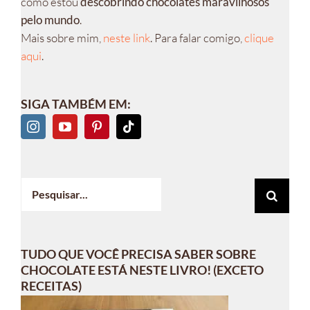
como estou
descobrindo chocolates maravilhosos
pelo mundo
.
Mais sobre mim,
neste link
. Para falar comigo,
clique
aqui
.
SIGA TAMBÉM EM:
Buscar
resultados
para:
TUDO QUE VOCÊ PRECISA SABER SOBRE
CHOCOLATE ESTÁ NESTE LIVRO! (EXCETO
RECEITAS)