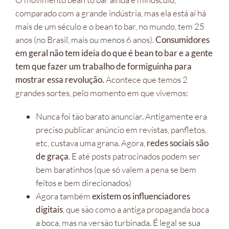
comparado com a grande indústria, mas ela está aí há
mais de um século e o bean to bar, no mundo, tem 25
anos (no Brasil, mais ou menos 6 anos).
Consumidores
em geral não tem ideia do que é bean to bar e a gente
tem que fazer um trabalho de formiguinha para
mostrar essa revolução.
Acontece que temos 2
grandes sortes, pelo momento em que vivemos:
Nunca foi tão barato anunciar. Antigamente era
preciso publicar anúncio em revistas, panfletos,
etc, custava uma grana. Agora,
redes sociais são
de graça
. E até posts patrocinados podem ser
bem baratinhos (que só valem a pena se bem
feitos e bem direcionados)
Agora também
existem os influenciadores
digitais
, que são como a antiga propaganda boca
a boca, mas na versão turbinada. É legal se sua