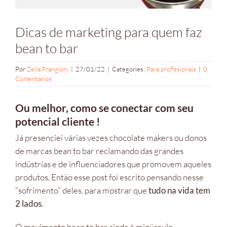
Dicas de marketing para quem faz
bean to bar
Por
Zelia Frangioni
|
27/01/22
|
Categories:
Para profissionais
|
0
Comentários
Ou melhor, como se conectar com seu
potencial cliente !
Já presenciei várias vezes chocolate makers ou donos
de marcas bean to bar reclamando das grandes
indústrias e de influenciadores que promovem aqueles
produtos. Então esse post foi escrito pensando nesse
“sofrimento” deles, para mostrar que
tudo na vida tem
2 lados
.
O movimento bean to bar ainda é minúsculo,